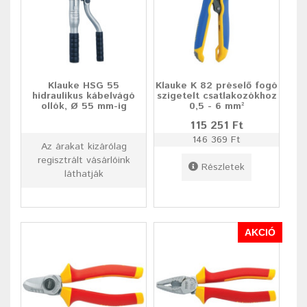
Klauke HSG 55
Klauke K 82 préselő fogó
hidraulikus kábelvágó
szigetelt csatlakozókhoz
ollók, Ø 55 mm-ig
0,5 - 6 mm²
115 251 Ft
146 369 Ft
Az árakat kizárólag
regisztrált vásárlóink
Részletek
láthatják
AKCIÓ