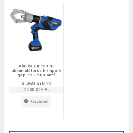
Klauke EK 120 ID
akkumulátoros krimpelő
gép 35 - 500 mm²
2 368 570 Ft
3 008 084 Ft
Részletek