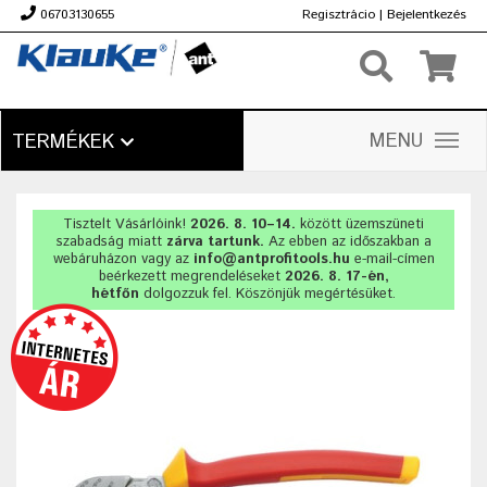
06703130655
Regisztrácio
|
Bejelentkezés
Ft
MENU
TERMÉKEK
Tisztelt Vásárlóink!
2026. 8. 10–14.
között üzemszüneti
szabadság miatt
zárva tartunk.
Az ebben az időszakban a
webáruházon vagy az
info@antprofitools.hu
e-mail-címen
beérkezett megrendeléseket
2026. 8. 17-én,
hétfőn
dolgozzuk fel. Köszönjük megértésüket.