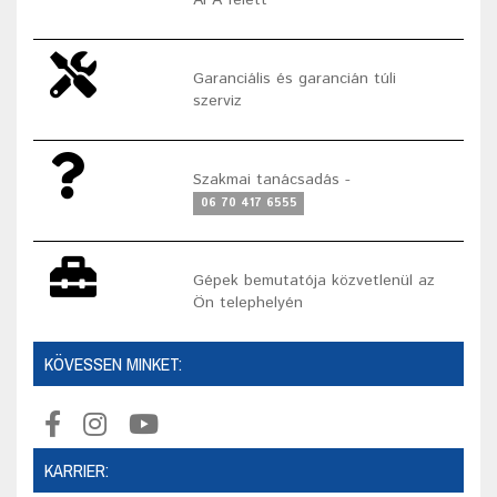
Garanciális és garancián túli
szerviz
Szakmai tanácsadás -
06 70 417 6555
Gépek bemutatója közvetlenül az
Ön telephelyén
KÖVESSEN MINKET:
KARRIER: