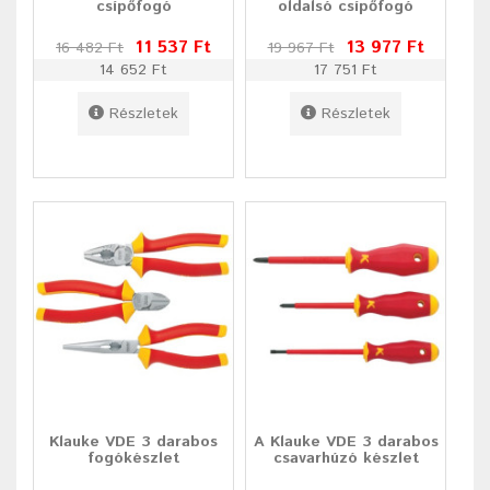
csípőfogó
oldalsó csípőfogó
11 537 Ft
13 977 Ft
16 482 Ft
19 967 Ft
14 652 Ft
17 751 Ft
Részletek
Részletek
Klauke VDE 3 darabos
A Klauke VDE 3 darabos
fogókészlet
csavarhúzó készlet