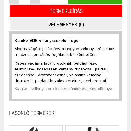
TERMÉKLEÍRÁS
VÉLEMÉNYEK (0)
Klauke VDE villanyszerelői fogó
Magas vágóteljesítmény a nagyon vékony drótokhoz
a edzett, precíziós fogóknak köszönhetően.
Képes vágásra lágy drótoknál, például réz-,
alumínium-, közepesen kemény drótoknál, például
szegecsnél, drótszegecsnél, valamint kemény
drótoknál, például huzalos kötélnél, acél drótnál.
Klauke - Villanyszerelő szerszámok és krimpelőanyag
HASONLÓ TERMÉKEK