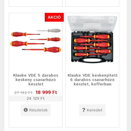
AKCIÓ
Klauke VDE 5 darabos
Klauke VDE keskenyített
keskeny csavarhúzó
6 darabos csavarhúzó
készlet
készlet, kofferban
18 999 Ft
27 142 Ft
24 129 Ft
Részletek
Kereslet