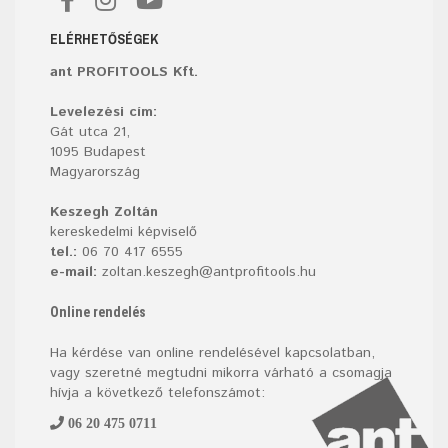
ELÉRHETŐSÉGEK
ant PROFITOOLS Kft.
Levelezési cím:
Gát utca 21,
1095 Budapest
Magyarország
Keszegh Zoltán
kereskedelmi képviselő
tel.:
06 70 417 6555
e-mail:
zoltan.keszegh@antprofitools.hu
Online rendelés
Ha kérdése van online rendelésével kapcsolatban,
vagy szeretné megtudni mikorra várható a csomagja
hívja a következő telefonszámot:
06 20 475 0711