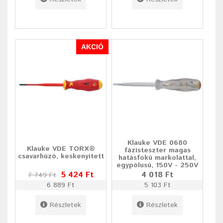
AKCIÓ
Klauke VDE 0680
Klauke VDE TORX®
fázisteszter magas
csavarhúzó, keskenyített
hatásfokú markolattal,
egypólusú, 150V - 250V
5 424 Ft
4 018 Ft
7 749 Ft
6 889 Ft
5 103 Ft
Részletek
Részletek