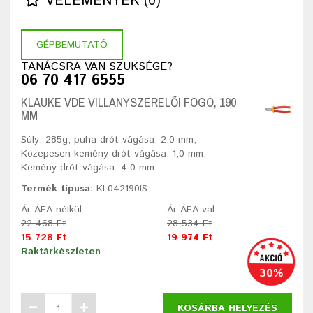
VÉLEMÉNYEK (0)
GÉPBEMUTATÓ
TANÁCSRA VAN SZÜKSÉGE?
06 70 417 6555
KLAUKE VDE VILLANYSZERELŐI FOGÓ, 190
MM
Súly: 285g; puha drót vágása: 2,0 mm;
Közepesen kemény drót vágása: 1,0 mm;
Kemény drót vágása: 4,0 mm
Termék típusa:
KL042190IS
Ár ÁFA nélkül
Ár ÁFA-val
22 468 Ft
28 534 Ft
15 728 Ft
19 974 Ft
Raktárkészleten
30%
KOSÁRBA HELYEZÉS