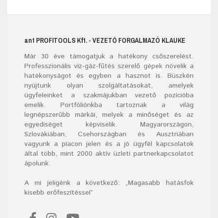
ant
PROFITOOLS
Kft.
- VEZETŐ FORGALMAZÓ KLAUKE
Már
30
éve támogatjuk a hatékony csőszerelést.
Professzionális víz-gáz-fűtés szerelő
gépek
növelik a
hatékonyságot és egyben a hasznot is. Büszkén
nyújtunk olyan szolgáltatásokat, amelyek
ügyfeleinket a szakmájukban vezető pozícióba
emelik. Portfóliónkba tartoznak a világ
legnépszerűbb márkái, melyek a minőséget és az
egyediséget képviselik. Magyarországon,
Szlovákiában, Csehországban és Ausztriában
vagyunk a piacon jelen és a jó ügyfél kapcsolatok
által több, mint 2000 aktív üzleti partnerkapcsolatot
ápolunk.
A mi jeligénk a következő: „Magasabb hatásfok
kisebb erőfeszítéssel”