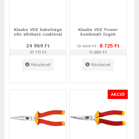
Klauke VDE kábelvágó
Klauke VDE Power
olló állítható csuklóval
kombinált fogók
24 969 Ft
8 725 Ft
12 464 Ft
31 711 Ft
11 080 Ft
Részletek
Részletek
AKCIÓ