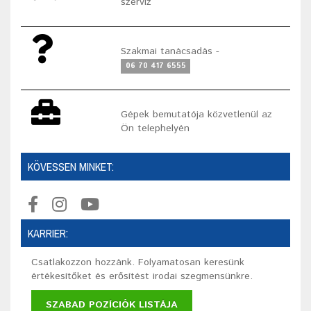
szerviz
Szakmai tanácsadás -
06 70 417 6555
Gépek bemutatója közvetlenül az
Ön telephelyén
KÖVESSEN MINKET:
KARRIER:
Csatlakozzon hozzánk. Folyamatosan keresünk
értékesítőket és erősítést irodai szegmensünkre.
SZABAD POZÍCIÓK LISTÁJA