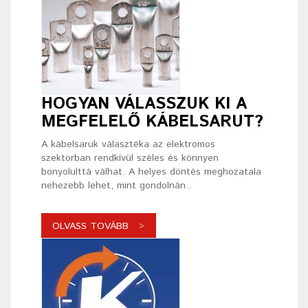
HOGYAN VÁLASSZUK KI A
MEGFELELŐ KÁBELSARUT?
A kábelsaruk választéka az elektromos
szektorban rendkívül széles és könnyen
bonyolulttá válhat. A helyes döntés meghozatala
nehezebb lehet, mint gondolnán..
OLVASS TOVÁBB