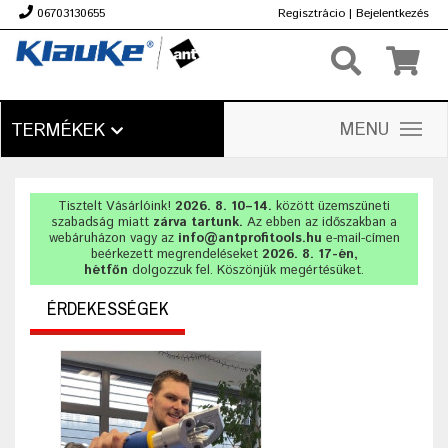
06703130655
Regisztrácio
|
Bejelentkezés
Ft
MENU
TERMÉKEK
Tisztelt Vásárlóink!
2026. 8. 10–14.
között üzemszüneti
szabadság miatt
zárva tartunk.
Az ebben az időszakban a
webáruházon vagy az
info@antprofitools.hu
e-mail-címen
beérkezett megrendeléseket
2026. 8. 17-én,
hétfőn
dolgozzuk fel. Köszönjük megértésüket.
ÉRDEKESSÉGEK