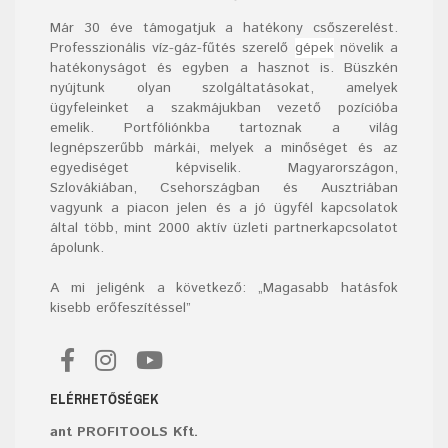
Már
30
éve támogatjuk a hatékony csőszerelést.
Professzionális víz-gáz-fűtés szerelő
gépek
növelik a
hatékonyságot és egyben a hasznot is. Büszkén
nyújtunk olyan szolgáltatásokat, amelyek
ügyfeleinket a szakmájukban vezető pozícióba
emelik. Portfóliónkba tartoznak a világ
legnépszerűbb márkái, melyek a minőséget és az
egyediséget képviselik. Magyarországon,
Szlovákiában, Csehországban és Ausztriában
vagyunk a piacon jelen és a jó ügyfél kapcsolatok
által több, mint 2000 aktív üzleti partnerkapcsolatot
ápolunk.
A mi jeligénk a következő: „Magasabb hatásfok
kisebb erőfeszítéssel”
ELÉRHETŐSÉGEK
ant PROFITOOLS Kft.