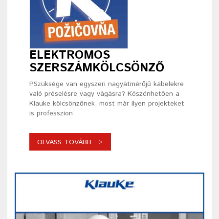
ELEKTROMOS
SZERSZÁMKÖLCSÖNZŐ
PSzüksége van egyszeri nagyátmérőjű kábelekre
való préselésre vagy vágásra? Köszönhetően a
Klauke kölcsönzőnek, most már ilyen projekteket
is professzion..
OLVASS TOVÁBB