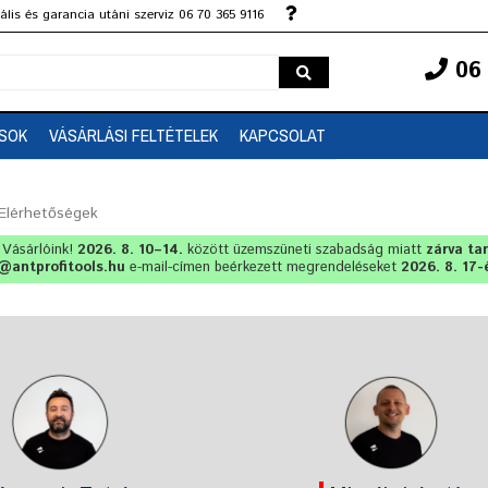
lis és garancia utáni szerviz 06 70 365 9116
06 
SOK
VÁSÁRLÁSI FELTÉTELEK
KAPCSOLAT
Elérhetőségek
t Vásárlóink!
2026. 8. 10–14.
között üzemszüneti szabadság miatt
zárva ta
@antprofitools.hu
e-mail-címen beérkezett megrendeléseket
2026. 8. 17-