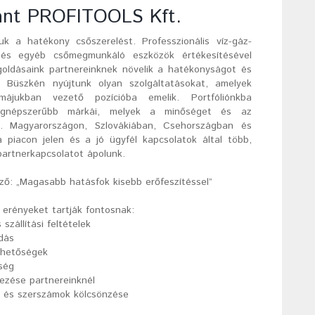
ant PROFITOOLS Kft.
 a hatékony csőszerelést. Professzionális víz-gáz-
 és egyéb csőmegmunkáló eszközök értékesítésével
goldásaink partnereinknek növelik a hatékonyságot és
 Büszkén nyújtunk olyan szolgáltatásokat, amelyek
májukban vezető pozícióba emelik. Portfóliónkba
legnépszerűbb márkái, melyek a minőséget és az
ik. Magyarországon, Szlovákiában, Csehországban és
 piacon jelen és a jó ügyfél kapcsolatok által több,
 partnerkapcsolatot ápolunk.
ező: „Magasabb hatásfok kisebb erőfeszítéssel”
 erényeket tartják fontosnak:
s szállítási feltételek
dás
lehetőségek
ség
ezése partnereinknél
 és szerszámok kölcsönzése