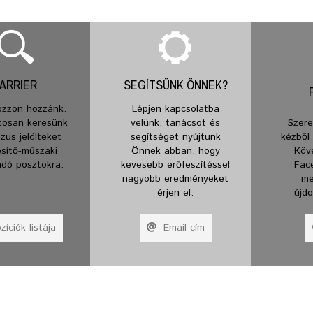
ARRIER
SEGÍTSÜNK ÖNNEK?
ozzon hozzánk.
Lépjen kapcsolatba
tosan keresünk
velünk, tanácsot és
Szere
zus jelölteket
segítséget nyújtunk
kézből
esítő-műszaki
Önnek abban, hogy
Köv
dó posztokra.
kevesebb erőfeszítéssel
Fac
nagyobb eredményeket
me
érjen el.
újd
íciók listája
Email cím