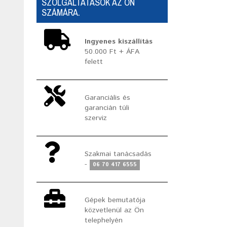
SZOLGÁLTATÁSOK AZ ÖN
SZÁMÁRA.
Ingyenes kiszállítás
50.000 Ft + ÁFA
felett
Garanciális és
garancián túli
szerviz
Szakmai tanácsadás
-
06 70 417 6555
Gépek bemutatója
közvetlenül az Ön
telephelyén