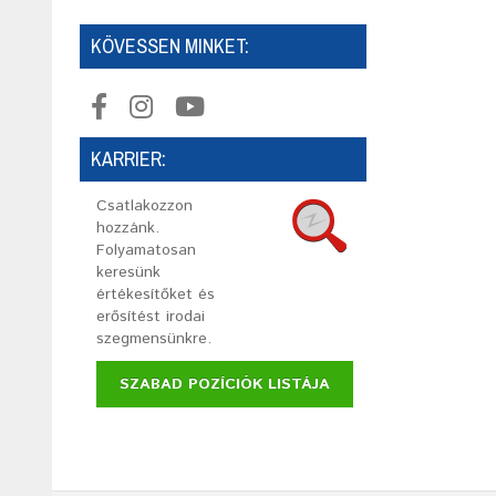
KÖVESSEN MINKET:
KARRIER:
Csatlakozzon
hozzánk.
Folyamatosan
keresünk
értékesítőket és
erősítést irodai
szegmensünkre.
SZABAD POZÍCIÓK LISTÁJA