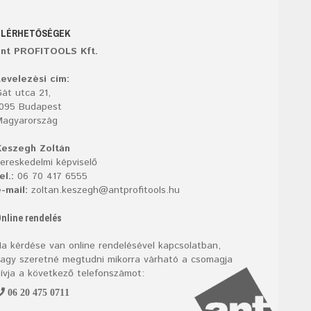
ELÉRHETŐSÉGEK
ant PROFITOOLS Kft.
evelezési cím:
át utca 21,
1095 Budapest
Magyarország
Keszegh Zoltán
ereskedelmi képviselő
el.:
06 70 417 6555
-mail:
zoltan.keszegh@antprofitools.hu
nline rendelés
a kérdése van online rendelésével kapcsolatban,
agy szeretné megtudni mikorra várható a csomagja
ívja a következő telefonszámot:
06 20 475 0711