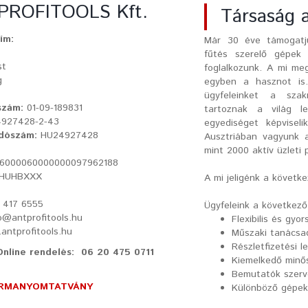
 PROFITOOLS Kft.
Társaság 
ím:
Már 30 éve támogatjuk
fűtés szerelő gépek
st
foglalkozunk. A mi me
g
egyben a hasznot is.
ügyfeleinket a szak
szám:
01-09-189831
tartoznak a világ 
927428-2-43
egyediséget képvisel
dószám:
HU24927428
Ausztriában vagyunk a
mint 2000 aktív üzleti
16000060000000097962188
AHUHBXXX
A mi jeligénk a követk
0 417 6555
Ügyfeleink a következő
fo@antprofitools.hu
Flexibilis és gyor
ntprofitools.hu
Műszaki tanácsa
Részletfizetési 
nline rendelés: 06 20 475 0711
Kiemelkedő minő
Bemutatók szerv
ORMANYOMTATVÁNY
Különböző gépek