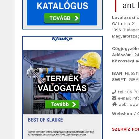
ant
Levelezési c
Gát utca 21.
1095 Budape
Magyarorszá
Cégjegyzék
Adószám:
24
Közösségi a
IBAN
: HU691
SWIFT
: GIB
tel.: 06 7
e-mail: in
web: www.a
Webshop / O
SZERVÍZ F