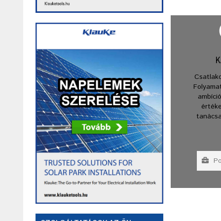
K
Csatlak
Folyama
ambíció
érték
tanácsa
Poz