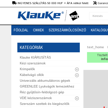
Ft
INGYENES SZÁLLÍTÁS 50 000 HUF + ÁFA nélkül felett
Garanciá
Szaktanácsadás
FŐOLDAL
CIKKEK
SZERSZÁMKÖLCSÖNZŐ
KATALÓGU
KATEGÓRIÁK
text_home
Tisztel
Klauke KIÁRUSÍTÁS
info
Kézi szerszámok
Krimpelők
Kábelvágó ollók
Univerzális akkumulátoros gépek
GREENLEE Lyukvágók lemezekhez
Réz gyűjtősín-feldolgozó gép
VDE kéziszerszámok
Szerszám szettek és kiegészítők