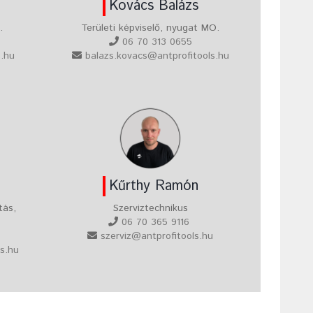
Kovács Balázs
.
Területi képviselő, nyugat MO.
06 70 313 0655
s.hu
balazs.kovacs@antprofitools.hu
Kűrthy Ramón
tás,
Szerviztechnikus
06 70 365 9116
szerviz@antprofitools.hu
ls.hu