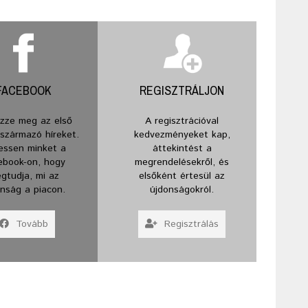
FACEBOOK
REGISZTRÁLJON
zze meg az első
A regisztrációval
 származó híreket.
kedvezményeket kap,
essen minket a
áttekintést a
ebook-on, hogy
megrendelésekről, és
gtudja, mi az
elsőként értesül az
onság a piacon.
újdonságokról.
Tovább
Regisztrálás