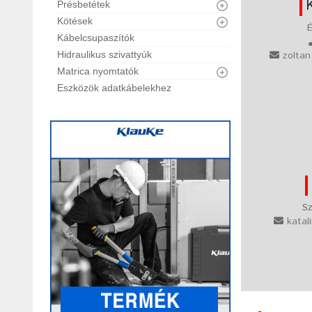
Présbetétek
Kötések
É
Kábelcsupaszítók
Hidraulikus szivattyúk
zoltan
Matrica nyomtatók
Eszközök adatkábelekhez
Sz
katal