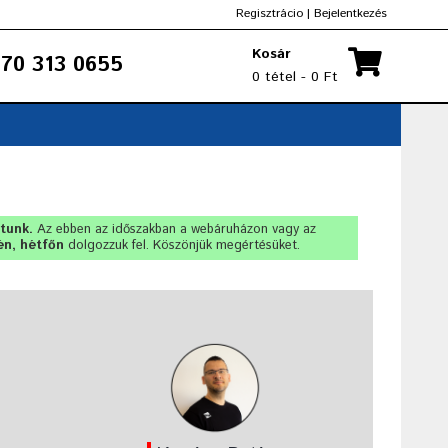
Regisztrácio
|
Bejelentkezés
Kosár
70 313 0655
0 tétel - 0 Ft
rtunk.
Az ebben az időszakban a webáruházon vagy az
én, hétfőn
dolgozzuk fel. Köszönjük megértésüket.