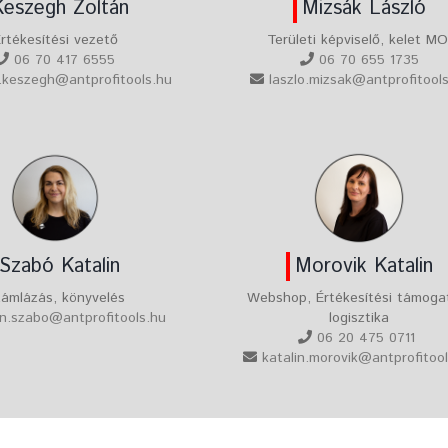
Keszegh Zoltán
Mizsák László
rtékesítési vezető
Területi képviselő, kelet MO
06 70 417 6555
06 70 655 1735
.keszegh@antprofitools.hu
laszlo.mizsak@antprofitool
Szabó Katalin
Morovik Katalin
ámlázás, könyvelés
Webshop, Értékesítési támoga
in.szabo@antprofitools.hu
logisztika
06 20 475 0711
katalin.morovik@antprofitoo