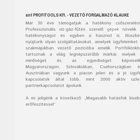
ant
PROFITOOLS
Kft.
- VEZETŐ FORGALMAZÓ KLAUKE
Már
30
éve támogatjuk a hatékony csőszerelést
Professzionális víz-gáz-fűtés szerelő
gépek
növelik 
hatékonyságot és egyben a hasznot is. Büszké
nyújtunk olyan szolgáltatásokat, amelyek ügyfeleinket
szakmájukban vezető pozícióba emelik. Portfóliónk
tartoznak a világ legnépszerűbb márkái, melyek 
minőséget és az egyediséget képviselik
Magyarországon, Szlovákiában, Csehországban é
Ausztriában vagyunk a piacon jelen és a jó ügyfé
kapcsolatok által több, mint 2000 aktív üzlet
partnerkapcsolatot ápolunk.
A mi jeligénk a következő: „Magasabb hatásfok kise
erőfeszítéssel”