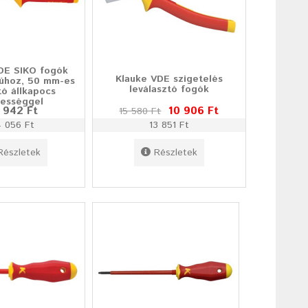
DE SIKO fogók
Klauke VDE szigetelés
yúhoz, 50 mm-es
leválasztó fogók
ató állkapocs
lességgel
 942 Ft
10 906 Ft
15 580 Ft
 056 Ft
13 851 Ft
Részletek
Részletek