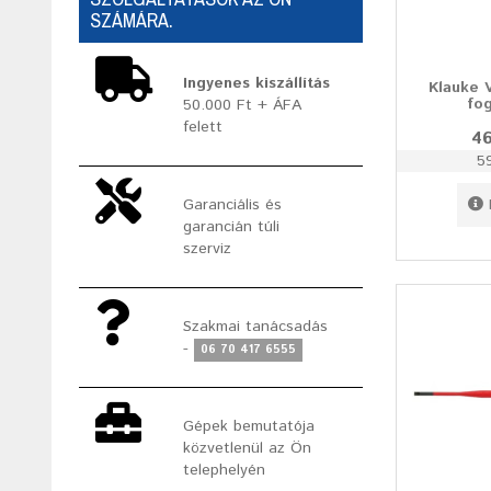
SZÁMÁRA.
Ingyenes kiszállítás
Klauke 
fo
50.000 Ft + ÁFA
felett
46
5
Garanciális és
garancián túli
szerviz
Szakmai tanácsadás
-
06 70 417 6555
Gépek bemutatója
közvetlenül az Ön
telephelyén