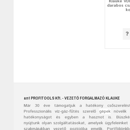
Klauke VD
darabos cs
k
ant
PROFITOOLS
Kft.
- VEZETŐ FORGALMAZÓ KLAUKE
Már
30
éve támogatjuk a hatékony csőszerelést
Professzionális víz-gáz-fűtés szerelő
gépek
növelik 
hatékonyságot és egyben a hasznot is. Büszké
nyújtunk olyan szolgáltatásokat, amelyek ügyfeleinket
szakmájukban vezető pozícióba emelik. Portfóliónk