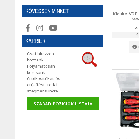
KÖVESSEN MINKET:
Klauke VDE 
kes
4
6
KARRIER:
Csatlakozzon
hozzánk.
Folyamatosan
keresünk
értékesítőket és
erősítést irodai
szegmensünkre.
SZABAD POZÍCIÓK LISTÁJA