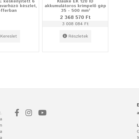
E keskenyített 6
Klauke EK 120 ID
avarhúzó készlet,
akkumulátoros krimpelő gép
offerban
35 - 500 mm²
2 368 570 Ft
3 008 084 Ft
Kereslet
Részletek
.
a
n
L
 a
G
ba