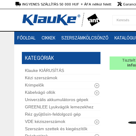
Ft
INGYENES SZÁLLÍTÁS 50 000 HUF + ÁFA nélkül felett
Garanciá
Szaktanácsadás
FŐOLDAL
CIKKEK
SZERSZÁMKÖLCSÖNZŐ
KATALÓGU
KATEGÓRIÁK
Tisztel
info
Klauke KIÁRUSÍTÁS
Kézi szerszámok
Krimpelők
Kábelvágó ollók
Univerzális akkumulátoros gépek
GREENLEE Lyukvágók lemezekhez
Réz gyűjtősín-feldolgozó gép
VDE kéziszerszámok
Szerszám szettek és kiegészítők