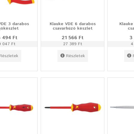
VDE 3 darabos
Klauke VDE 6 darabos
Klauke
gókészlet
csavarhúzó készlet
cs
 494 Ft
21 566 Ft
3
9 047 Ft
27 389 Ft
4
Részletek
Részletek