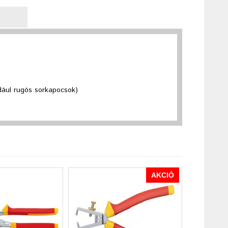
ldául rugós sorkapocsok)
AKCIÓ