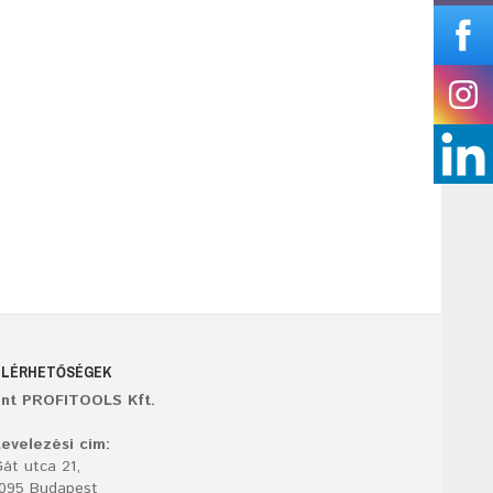
ELÉRHETŐSÉGEK
ant PROFITOOLS Kft.
evelezési cím:
át utca 21,
1095 Budapest