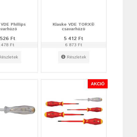
 VDE Phillips
Klauke VDE TORX®
avarhúzó
csavarhúzó
 526 Ft
5 412 Ft
 478 Ft
6 873 Ft
Részletek
Részletek
AKCIÓ