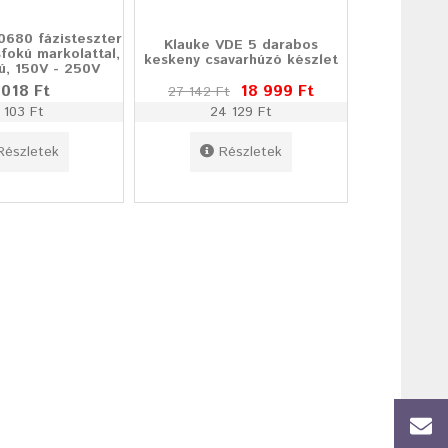
0680 fázisteszter
Klauke VDE 5 darabos
fokú markolattal,
keskeny csavarhúzó készlet
ú, 150V - 250V
 018 Ft
18 999 Ft
27 142 Ft
 103 Ft
24 129 Ft
Részletek
Részletek