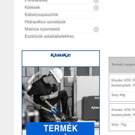
Présbetétek
Kötések
Kábelcsupaszítók
Hidraulikus szivattyúk
Matrica nyomtatók
Eszközök adatkábelekhez
Termék megne
Klauke VDE Po
keskenyített, 
Súly:49g
Klauke VDE Po
keskenyített, 
Súly: 76g