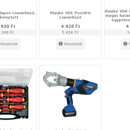
Klauke VDE 
lapos csavarhúzó,
Klauke VDE Pozidriv
magas hatás
kenyített
csavarhúzó
egypólus
 920 Ft
4 428 Ft
4
 248 Ft
5 624 Ft
5
Részletek
Részletek