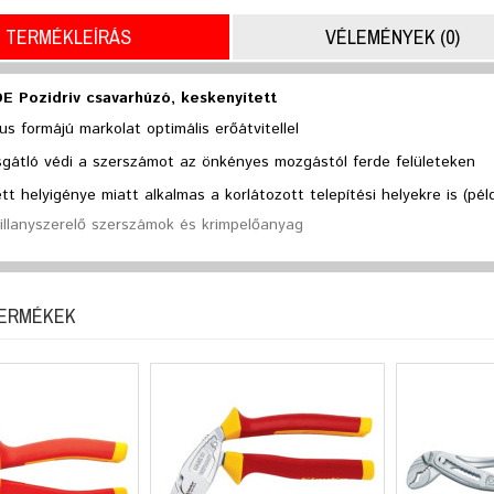
TERMÉKLEÍRÁS
VÉLEMÉNYEK (0)
E Pozidriv csavarhúzó, keskenyített
s formájú markolat optimális erőátvitellel
sgátló védi a szerszámot az önkényes mozgástól ferde felületeken
t helyigénye miatt alkalmas a korlátozott telepítési helyekre is (pé
Villanyszerelő szerszámok és krimpelőanyag
TERMÉKEK