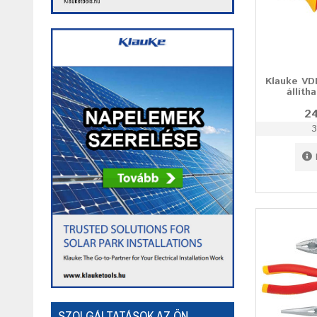
Klauke VD
állíth
24
3
SZOLGÁLTATÁSOK AZ ÖN