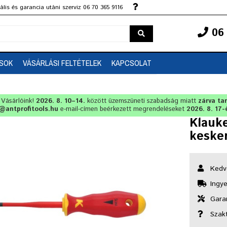
lis és garancia utáni szerviz 06 70 365 9116
06 
SOK
VÁSÁRLÁSI FELTÉTELEK
KAPCSOLAT
t Vásárlóink!
2026. 8. 10–14.
között üzemszüneti szabadság miatt
zárva ta
@antprofitools.hu
e-mail-címen beérkezett megrendeléseket
2026. 8. 17-
Klauke
kesken
Kedv
Ingye
Garan
Szak