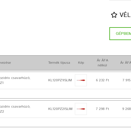
VÉL
GÉPBE
Ár ÁFA
vezése
Termék típusa
Kép
Ár ÁFA
nélkül
zidriv csavarhúzó,
KL120PZ1ISLIM
6 232 Ft
7 915
PZ1
zidriv csavarhúzó,
KL120PZ2ISLIM
7 298 Ft
9 268
PZ2