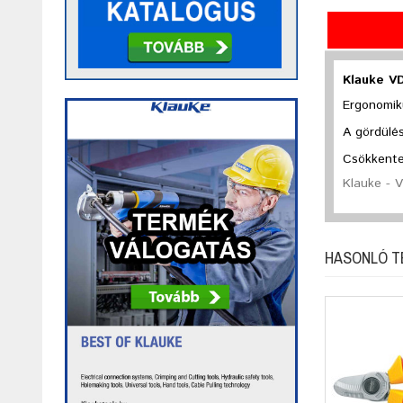
Klauke VD
Ergonomiku
A gördülé
Csökkentet
Klauke - 
HASONLÓ 