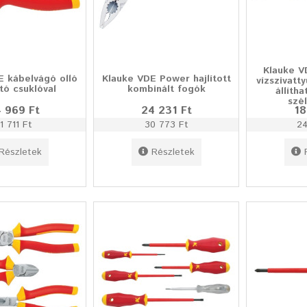
Klauke V
E kábelvágó olló
Klauke VDE Power hajlított
vízszivatt
ató csuklóval
kombinált fogók
állíth
szé
 969 Ft
24 231 Ft
18
1 711 Ft
30 773 Ft
24
Részletek
Részletek