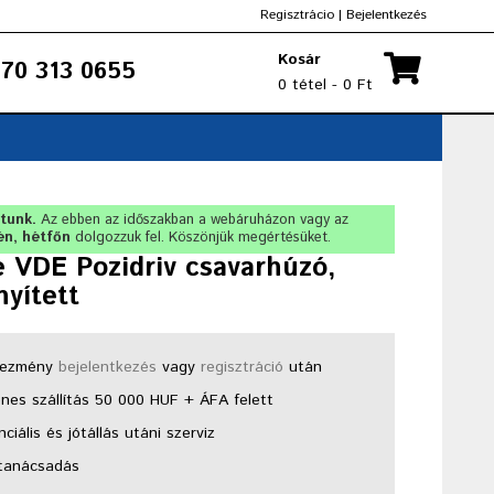
Regisztrácio
|
Bejelentkezés
Kosár
70 313 0655
0 tétel - 0 Ft
rtunk.
Az ebben az időszakban a webáruházon vagy az
én, hétfőn
dolgozzuk fel. Köszönjük megértésüket.
 VDE Pozidriv csavarhúzó,
yített
ezmény
bejelentkezés
vagy
regisztráció
után
nes szállítás 50 000 HUF + ÁFA felett
ciális és jótállás utáni szerviz
tanácsadás