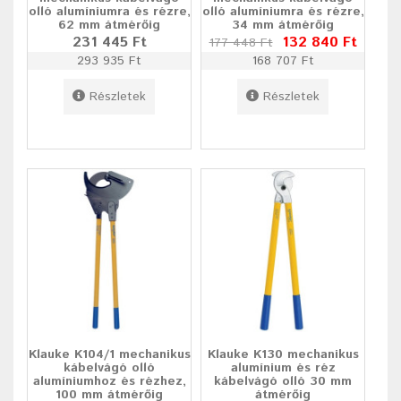
olló alumíniumra és rézre,
olló alumíniumra és rézre,
62 mm átmérőig
34 mm átmérőig
231 445 Ft
132 840 Ft
177 448 Ft
293 935 Ft
168 707 Ft
Részletek
Részletek
Klauke K104/1 mechanikus
Klauke K130 mechanikus
kábelvágó olló
alumínium és réz
alumíniumhoz és rézhez,
kábelvágó olló 30 mm
100 mm átmérőig
átmérőig