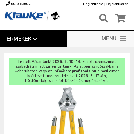
06703130655
Regisztrácio
|
Bejelentkezés
Ft
MENU
TERMÉKEK
Tisztelt Vásárlóink!
2026. 8. 10–14.
között üzemszüneti
szabadság miatt
zárva tartunk.
Az ebben az időszakban a
webáruházon vagy az
info@antprofitools.hu
e-mail-címen
beérkezett megrendeléseket
2026. 8. 17-én,
hétfőn
dolgozzuk fel. Köszönjük megértésüket.