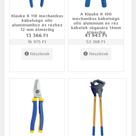
A Klauke K 100
Klauke K 118 mechanikus
mechanikus kábelvágó
kábelvágó olló
olló alumínium és réz
alumíniumhoz és rézhez
kábelek vágására 14mm
12 mm átmérőig
átmérőig
13 366 Ft
41 943 Ft
16 975 Ft
53 268 Ft
Részletek
Részletek