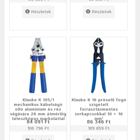
Részletek
Részletek
Klauke K 105/1
Klauke K 16 préselő fogó
mechanikus kábelvágó
szigetelt
olló alumínium és réz
forrasztásmentes
vágására 26 mm átmérőig
sorkapcsokkal 10 + 16
teleszkópos markolattal
mm²
84 091 Ft
86 346 Ft
106 796 Ft
109 659 Ft