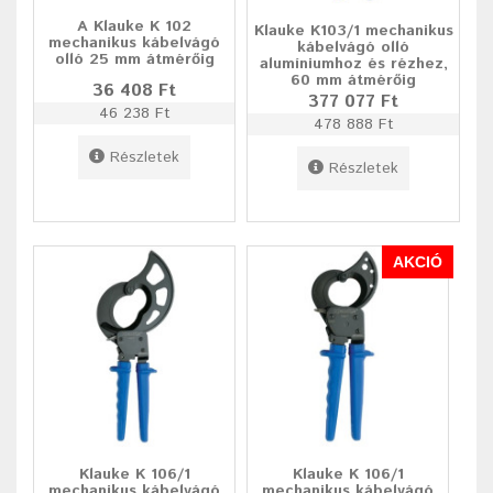
A Klauke K 102
Klauke K103/1 mechanikus
mechanikus kábelvágó
kábelvágó olló
olló 25 mm átmérőig
alumíniumhoz és rézhez,
60 mm átmérőig
36 408 Ft
377 077 Ft
46 238 Ft
478 888 Ft
Részletek
Részletek
AKCIÓ
Klauke K 106/1
Klauke K 106/1
mechanikus kábelvágó
mechanikus kábelvágó