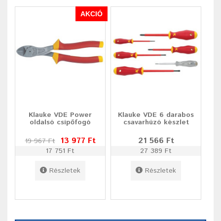
AKCIÓ
Klauke VDE Power
Klauke VDE 6 darabos
oldalsó csípőfogó
csavarhúzó készlet
13 977 Ft
21 566 Ft
19 967 Ft
17 751 Ft
27 389 Ft
Részletek
Részletek