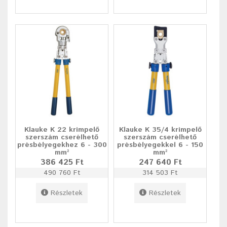
Klauke K 22 krimpelő
Klauke K 35/4 krimpelő
szerszám cserélhető
szerszám cserélhető
présbélyegekhez 6 - 300
présbélyegekkel 6 - 150
mm²
mm²
386 425 Ft
247 640 Ft
490 760 Ft
314 503 Ft
Részletek
Részletek