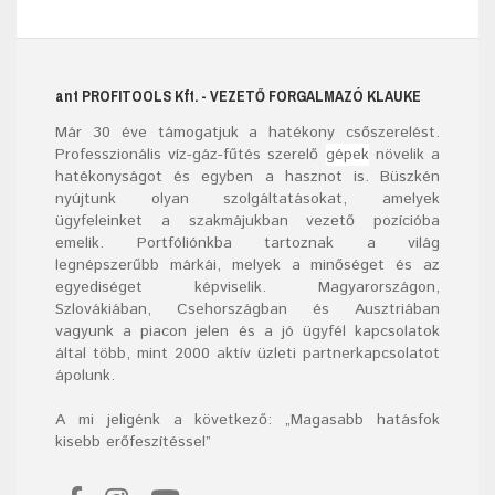
ant
PROFITOOLS
Kft.
- VEZETŐ FORGALMAZÓ KLAUKE
Már
30
éve támogatjuk a hatékony csőszerelést.
Professzionális víz-gáz-fűtés szerelő
gépek
növelik a
hatékonyságot és egyben a hasznot is. Büszkén
nyújtunk olyan szolgáltatásokat, amelyek
ügyfeleinket a szakmájukban vezető pozícióba
emelik. Portfóliónkba tartoznak a világ
legnépszerűbb márkái, melyek a minőséget és az
egyediséget képviselik. Magyarországon,
Szlovákiában, Csehországban és Ausztriában
vagyunk a piacon jelen és a jó ügyfél kapcsolatok
által több, mint 2000 aktív üzleti partnerkapcsolatot
ápolunk.
A mi jeligénk a következő: „Magasabb hatásfok
kisebb erőfeszítéssel”