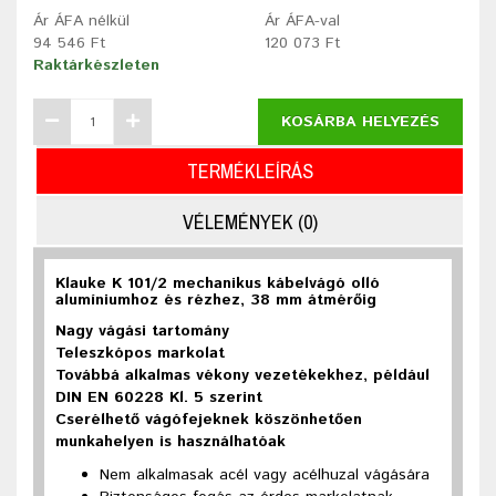
Ár ÁFA nélkül
Ár ÁFA-val
94 546 Ft
120 073 Ft
Raktárkészleten
KOSÁRBA HELYEZÉS
TERMÉKLEÍRÁS
VÉLEMÉNYEK (0)
Klauke K 101/2 mechanikus kábelvágó olló
alumíniumhoz és rézhez, 38 mm átmérőig
Nagy vágási tartomány
Teleszkópos markolat
Továbbá alkalmas vékony vezetékekhez, például
DIN EN 60228 Kl. 5 szerint
Cserélhető vágófejeknek köszönhetően
munkahelyen is használhatóak
Nem alkalmasak acél vagy acélhuzal vágására