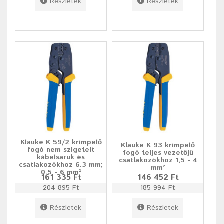
Részletek
Részletek
Klauke K 59/2 krimpelő
Klauke K 93 krimpelő
fogó nem szigetelt
fogó teljes vezetőjű
kábelsaruk és
csatlakozókhoz 1,5 - 4
csatlakozókhoz 6.3 mm;
mm²
0.5 - 6 mm²
161 335 Ft
146 452 Ft
204 895 Ft
185 994 Ft
Részletek
Részletek