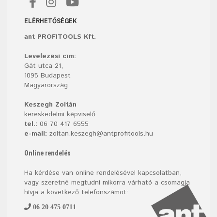
ELÉRHETŐSÉGEK
ant PROFITOOLS Kft.
Levelezési cím:
Gát utca 21,
1095 Budapest
Magyarország
Keszegh Zoltán
kereskedelmi képviselő
tel.:
06 70 417 6555
e-mail:
zoltan.keszegh@antprofitools.hu
Online rendelés
Ha kérdése van online rendelésével kapcsolatban,
vagy szeretné megtudni mikorra várható a csomagja
hívja a következő telefonszámot:
06 20 475 0711