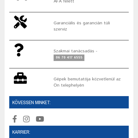
ÁFA felett
Garanciális és garancián túli
szerviz
Szakmai tanácsadás -
06 70 417 6555
Gépek bemutatója közvetlenül az
Ön telephelyén
KÖVESSEN MINKET:
KARRIER: