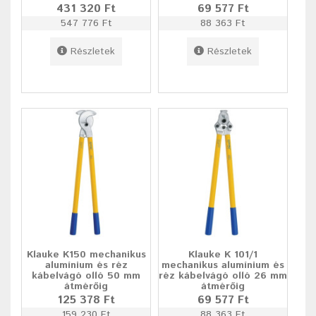
431 320 Ft
69 577 Ft
547 776 Ft
88 363 Ft
Részletek
Részletek
Klauke K150 mechanikus
Klauke K 101/1
alumínium és réz
mechanikus alumínium és
kábelvágó olló 50 mm
réz kábelvágó olló 26 mm
átmérőig
átmérőig
125 378 Ft
69 577 Ft
159 230 Ft
88 363 Ft