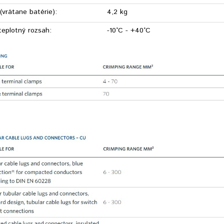
(vrátane batérie):
4,2 kg
teplotný rozsah:
-10°C - +40°C