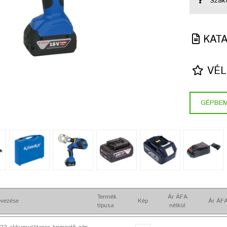
Szak
KAT
VÉL
GÉPBE
Termék
Ár ÁFA
vezése
Kép
Ár ÁFA
típusa
nélkül