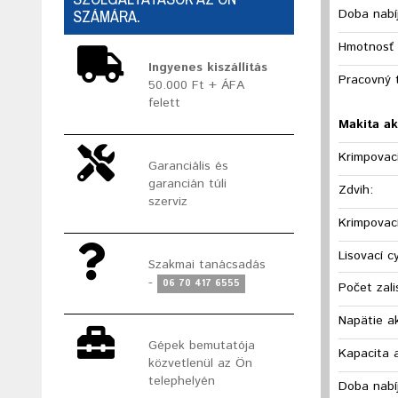
SZÁMÁRA.
Doba nabíj
Hmotnosť 
Ingyenes kiszállítás
Pracovný 
50.000 Ft + ÁFA
felett
Makita a
Krimpovaci
Garanciális és
garancián túli
Zdvih:
szerviz
Krimpovac
Lisovací c
Szakmai tanácsadás
-
06 70 417 6555
Počet zali
Napätie a
Gépek bemutatója
Kapacita 
közvetlenül az Ön
telephelyén
Doba nabíj