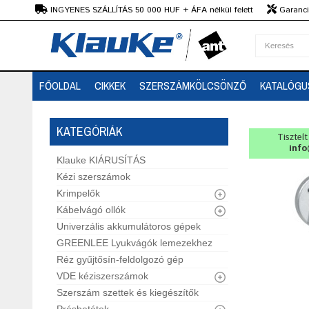
Ft
INGYENES SZÁLLÍTÁS 50 000 HUF + ÁFA nélkül felett
Garanciá
Szaktanácsadás
FŐOLDAL
CIKKEK
SZERSZÁMKÖLCSÖNZŐ
KATALÓGU
KATEGÓRIÁK
Tisztel
info
Klauke KIÁRUSÍTÁS
Kézi szerszámok
Krimpelők
Kábelvágó ollók
Univerzális akkumulátoros gépek
GREENLEE Lyukvágók lemezekhez
Réz gyűjtősín-feldolgozó gép
VDE kéziszerszámok
Szerszám szettek és kiegészítők