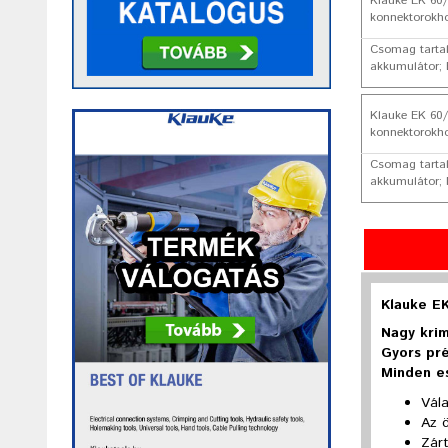
Klauke EK 60/
konnektorokh
Csomag tartal
akkumulátor; 
Klauke EK 60/
konnektorokh
Csomag tartal
akkumulátor; 
Klauke E
Nagy krim
Gyors pré
Minden es
Vál
Az 
Zárt