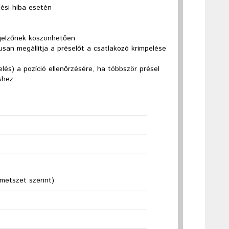
lési hiba esetén
ijelzőnek köszönhetően
an megállítja a préselőt a csatlakozó krimpelése
és) a pozíció ellenőrzésére, ha többször présel
shez
metszet szerint)