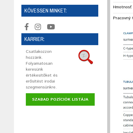
Hmotnosť 
KÖVESSEN MINKET:
Pracovný 
KARRIER:
Csatlakozzon
hozzánk.
Folyamatosan
keresünk
értékesítőket és
erősítést irodai
szegmensünkre.
SZABAD POZÍCIÓK LISTÁJA