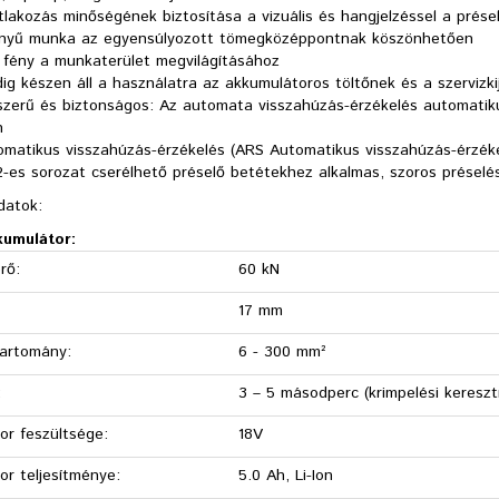
lakozás minőségének biztosítása a vizuális és hangjelzéssel a prése
nyű munka az egyensúlyozott tömegközéppontnak köszönhetően
 fény a munkaterület megvilágításához
ig készen áll a használatra az akkumulátoros töltőnek és a szervizk
szerű és biztonságos: Az automata visszahúzás-érzékelés automatikus
n
matikus visszahúzás-érzékelés (ARS Automatikus visszahúzás-érzékel
2-es sorozat cserélhető préselő betétekhez alkalmas, szoros préselé
datok:
kumulátor:
rő:
60 kN
17 mm
tartomány:
6 - 300 mm²
:
3 – 5 másodperc (krimpelési kereszt
or feszültsége:
18V
or teljesítménye:
5.0 Ah, Li-Ion