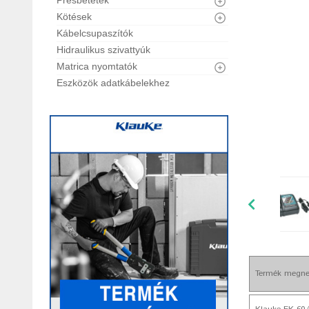
Présbetétek
Kötések
Kábelcsupaszítók
Hidraulikus szivattyúk
Matrica nyomtatók
Eszközök adatkábelekhez
Termék megne