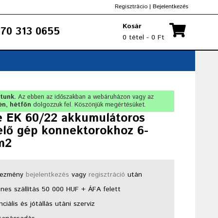
Regisztrácio
|
Bejelentkezés
Kosár
70 313 0655
0 tétel - 0 Ft
rtunk.
Az ebben az időszakban a webáruházon vagy az
én, hétfőn
dolgozzuk fel. Köszönjük megértésüket.
e EK 60/22 akkumulátoros
elő gép konnektorokhoz 6-
m2
ezmény
bejelentkezés
vagy
regisztráció
után
nes szállítás 50 000 HUF + ÁFA felett
ciális és jótállás utáni szerviz