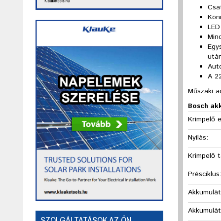
Csat
Kön
LED
Mind
Egy
utá
Auto
A 2
Műszaki a
Bosch ak
Krimpelő e
Nyílás:
Krimpelő 
Présciklus
Akkumulát
Akkumulát
SZOLGÁLTATÁSOK AZ ÖN