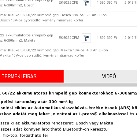
22 akkumulátoros krimpelő gép
EK6022CFB
1 590 390 Ft
2 019 7
oz 6-300mm2, Bosch
ma: Klauke EK 60/22 krimpelő gép; Bosch 18V-os, 5.0 Ah Li-Ion
Bosch 18V-os gyorstöltő; kemény műanyag koffer.
22 akkumulátoros krimpelő gép
EK6022CFM
1 590 390 Ft
2 019 7
oz 6-300mm2, Makita
ma: Klauke EK 60/22 krimpelő gép; Makita 18V-os, 4.0 Ah Li-Ion
Makita 18V-os gyorstöltő; kemény műanyag koffer.
TERMÉKLEÍRÁS
VIDEÓ
K 60/22 akkumulátoros krimpelő gép konnektorokhoz 6-300mm
pelési tartomány akár 300 mm²-ig
selési ciklus az Automatikus visszahúzás-érzékelésnek (ARS) 
zköz adatát meg lehet jeleníteni az i-press® alkalmazással és a
assza ki az akkumulátoros rendszerét: Bosch vagy Makita
összes adat könnyen letölthető Bluetooth-on keresztül
, flip-top, forgatható fej