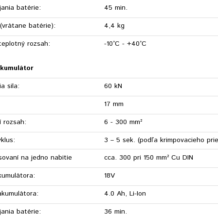
ania batérie:
45 min.
(vrátane batérie):
4,4 kg
teplotný rozsah:
-10°C - +40°C
kkumulátor
a sila:
60 kN
17 mm
í rozsah:
6 - 300 mm²
yklus:
3 – 5 sek. (podľa krimpovacieho pri
sovaní na jedno nabitie
cca. 300 pri 150 mm² Cu DIN
kumulátora:
18V
akumulátora:
4.0 Ah, Li-Ion
ania batérie:
36 min.