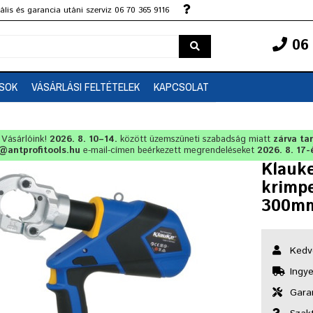
lis és garancia utáni szerviz 06 70 365 9116
06 
SOK
VÁSÁRLÁSI FELTÉTELEK
KAPCSOLAT
t Vásárlóink!
2026. 8. 10–14.
között üzemszüneti szabadság miatt
zárva ta
@antprofitools.hu
e-mail-címen beérkezett megrendeléseket
2026. 8. 17-
Klauk
krimp
300m
Kedv
Ingye
Garan