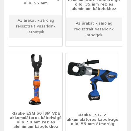
akkumulátoros kábelvágó
olló, 25 mm
olló, 35 mm réz és
alumínium kábelekhez
Az árakat kizárólag
Az árakat kizárólag
regisztrált vásárlóink
regisztrált vásárlóink
láthatják
láthatják
Klauke ESM 50 ISM VDE
Klauke ESG 55
akkumulátoros kábelvágó
akkumulátoros kábelvágó
olló, 50 mm réz és
olló, 55 mm átmérőig
alumínium kábelekhez