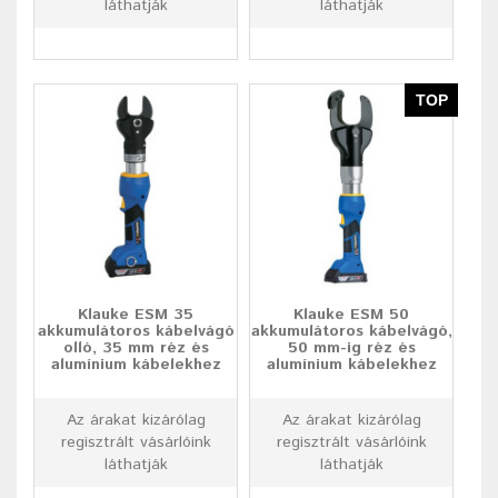
láthatják
láthatják
TOP
Klauke ESM 35
Klauke ESM 50
akkumulátoros kábelvágó
akkumulátoros kábelvágó,
olló, 35 mm réz és
50 mm-ig réz és
alumínium kábelekhez
alumínium kábelekhez
Az árakat kizárólag
Az árakat kizárólag
regisztrált vásárlóink
regisztrált vásárlóink
láthatják
láthatják