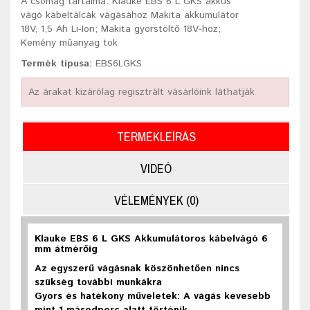
A csomag tartalma: Klauke EBS 6 L GKS akkus
vágó kábeltálcák vágásához Makita akkumulátor
18V, 1,5 Ah Li-Ion; Makita gyorstöltő 18V-hoz;
Kemény műanyag tok
Termék típusa:
EBS6LGKS
Az árakat kizárólag regisztrált vásárlóink láthatják
TERMÉKLEÍRÁS
VIDEÓ
VÉLEMÉNYEK (0)
Klauke EBS 6 L GKS Akkumulátoros kábelvágó 6
mm átmérőig
Az egyszerű vágásnak köszönhetően nincs
szükség további munkákra
Gyors és hatékony műveletek: A vágás kevesebb