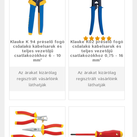
Klauke K 94 préselő fogó
Klauke K02 préselő fogó
csőalakú kábelsaruk és
csőalakú kábelsaruk és
teljes vezetőjű
teljes vezetőjű
csatlakozókhoz 6 - 10
csatlakozókhoz 0,75 - 16
mm²
mm²
Az árakat kizárólag
Az árakat kizárólag
regisztrált vásárlóink
regisztrált vásárlóink
láthatják
láthatják