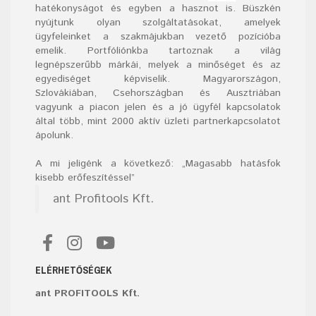
hatékonyságot és egyben a hasznot is. Büszkén
nyújtunk olyan szolgáltatásokat, amelyek
ügyfeleinket a szakmájukban vezető pozícióba
emelik. Portfóliónkba tartoznak a világ
legnépszerűbb márkái, melyek a minőséget és az
egyediséget képviselik. Magyarországon,
Szlovákiában, Csehországban és Ausztriában
vagyunk a piacon jelen és a jó ügyfél kapcsolatok
által több, mint 2000 aktív üzleti partnerkapcsolatot
ápolunk.
A mi jeligénk a következő: „Magasabb hatásfok
kisebb erőfeszítéssel”
ant Profitools Kft.
ELÉRHETŐSÉGEK
ant PROFITOOLS Kft.