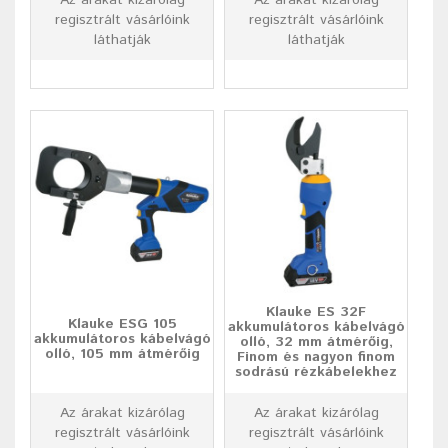
Az árakat kizárólag
Az árakat kizárólag
regisztrált vásárlóink
regisztrált vásárlóink
láthatják
láthatják
Klauke ES 32F
Klauke ESG 105
akkumulátoros kábelvágó
akkumulátoros kábelvágó
olló, 32 mm átmérőig,
olló, 105 mm átmérőig
Finom és nagyon finom
sodrású rézkábelekhez
Az árakat kizárólag
Az árakat kizárólag
regisztrált vásárlóink
regisztrált vásárlóink