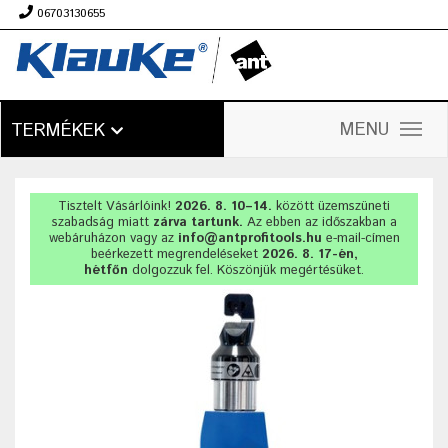
06703130655
Ft
MENU
TERMÉKEK
Tisztelt Vásárlóink!
2026. 8. 10–14.
között üzemszüneti
szabadság miatt
zárva tartunk.
Az ebben az időszakban a
webáruházon vagy az
info@antprofitools.hu
e-mail-címen
beérkezett megrendeléseket
2026. 8. 17-én,
hétfőn
dolgozzuk fel. Köszönjük megértésüket.