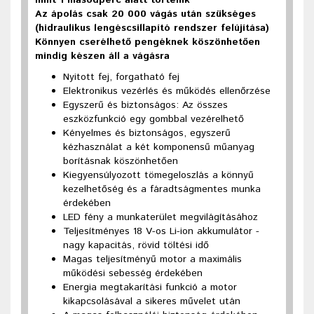
mint 1 másodperc alatt történik
Az ápolás csak 20 000 vágás után szükséges
(hidraulikus lengéscsillapító rendszer felújítása)
Könnyen cserélhető pengéknek köszönhetően
mindig készen áll a vágásra
Nyitott fej, forgatható fej
Elektronikus vezérlés és működés ellenőrzése
Egyszerű és biztonságos: Az összes
eszközfunkció egy gombbal vezérelhető
Kényelmes és biztonságos, egyszerű
kézhasználat a két komponensű műanyag
borításnak köszönhetően
Kiegyensúlyozott tömegeloszlás a könnyű
kezelhetőség és a fáradtságmentes munka
érdekében
LED fény a munkaterület megvilágításához
Teljesítményes 18 V-os Li-ion akkumulátor -
nagy kapacitás, rövid töltési idő
Magas teljesítményű motor a maximális
működési sebesség érdekében
Energia megtakarítási funkció a motor
kikapcsolásával a sikeres művelet után