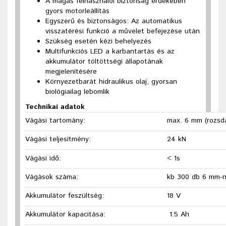
A magas felhasználói biztonság érdekében
gyors motorleállítás
Egyszerű és biztonságos: Az automatikus
visszatérési funkció a művelet befejezése után
Szükség esetén kézi behelyezés
Multifunkciós LED a karbantartás és az
akkumulátor töltöttségi állapotának
megjelenítésére
Környezetbarát hidraulikus olaj, gyorsan
biológiailag lebomlik
Technikai adatok
Vágási tartomány:
max. 6 mm (rozsd
Vágási teljesítmény:
24 kN
Vágási idő:
< 1s
Vágások száma:
kb 300 db 6 mm-n
Akkumulátor feszültség:
18 V
Akkumulátor kapacitása:
1.5 Ah