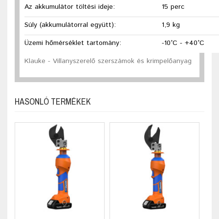
Az akkumulátor töltési ideje:
15 perc
Súly (akkumulátorral együtt):
1,9 kg
Üzemi hőmérséklet tartomány:
-10°C - +40°C
Klauke - Villanyszerelő szerszámok és krimpelőanyag
HASONLÓ TERMÉKEK