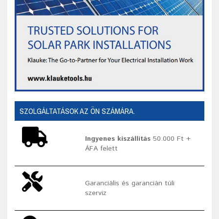
SZOLGÁLTATÁSOK AZ ÖN SZÁMÁRA.
Ingyenes kiszállítás
50.000 Ft +
ÁFA felett
Garanciális és garancián túli
szerviz