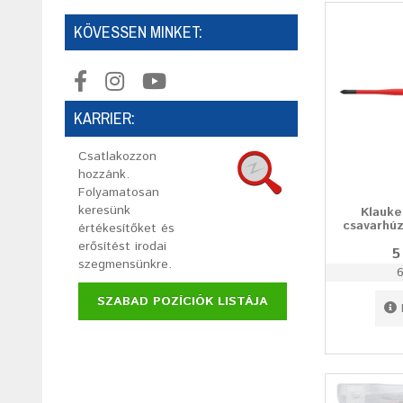
KÖVESSEN MINKET:
KARRIER:
Csatlakozzon
hozzánk.
Folyamatosan
keresünk
Klauke
csavarhúz
értékesítőket és
erősítést irodai
5
szegmensünkre.
6
SZABAD POZÍCIÓK LISTÁJA