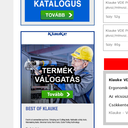
Klauke VDE Po
plusz/mínusz,
Súly: 52g
Klauke VDE Po
plusz/mínusz,
Súly: 80g
Klauke VD
Ergonomiku
Az elcsús
Csökkentet
Klauke - 