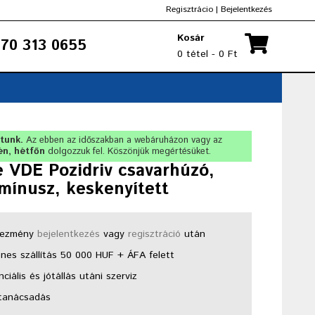
Regisztrácio
|
Bejelentkezés
Kosár
70 313 0655
0 tétel - 0 Ft
rtunk.
Az ebben az időszakban a webáruházon vagy az
én, hétfőn
dolgozzuk fel. Köszönjük megértésüket.
 VDE Pozidriv csavarhúzó,
mínusz, keskenyített
ezmény
bejelentkezés
vagy
regisztráció
után
nes szállítás 50 000 HUF + ÁFA felett
ciális és jótállás utáni szerviz
tanácsadás