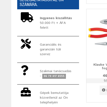
SZÁMÁRA.
Ingyenes kiszállítás
50.000 Ft + ÁFA
felett
Garanciális és
garancián túli
szerviz
Klauke 
fo
Szakmai tanácsadás
46
-
06 70 417 6555
5
Gépek bemutatója
közvetlenül az Ön
telephelyén