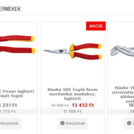
TERMÉKEK
AKCIÓ
Klauke V
Klauke VDE fogók finom
 Power hajlított
vízszivatt
mechanikai munkához,
inált fogók
állíth
hajlított
szé
 231 Ft
13 432 Ft
18
19 188 Ft
0 773 Ft
17 058 Ft
24
Részletek
Részletek