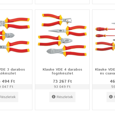
VDE 3 darabos
Klauke VDE 4 darabos
Klauke VDE
gókészlet
fogókészlet
és csava
 494 Ft
73 267 Ft
46
9 047 Ft
93 049 Ft
5
Részletek
Részletek