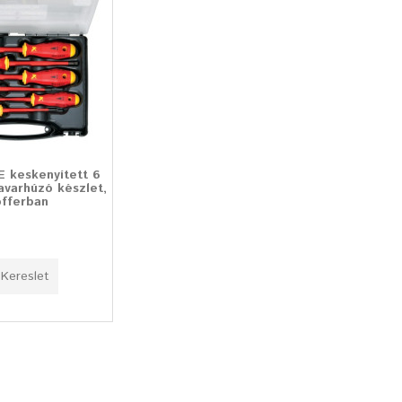
E keskenyített 6
avarhúzó készlet,
offerban
Kereslet