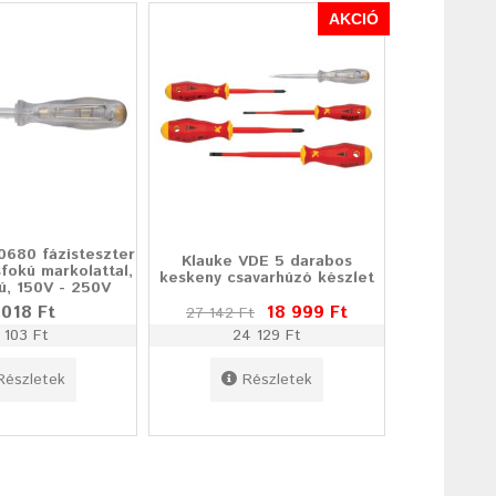
AKCIÓ
0680 fázisteszter
Klauke VDE 5 darabos
fokú markolattal,
keskeny csavarhúzó készlet
ú, 150V - 250V
 018 Ft
18 999 Ft
27 142 Ft
 103 Ft
24 129 Ft
Részletek
Részletek