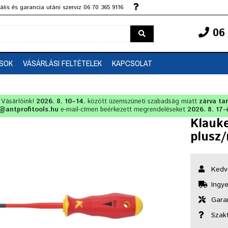
lis és garancia utáni szerviz 06 70 365 9116
06 
SOK
VÁSÁRLÁSI FELTÉTELEK
KAPCSOLAT
t Vásárlóink!
2026. 8. 10–14.
között üzemszüneti szabadság miatt
zárva ta
@antprofitools.hu
e-mail-címen beérkezett megrendeléseket
2026. 8. 17-
Klauke
plusz/
Kedv
Ingye
Garan
Szak