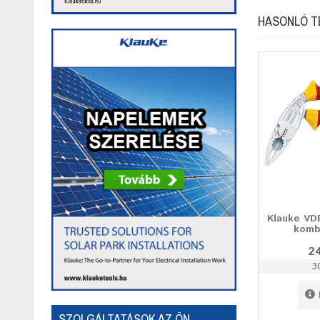
HASONLÓ 
Klauke VDE
komb
24
3
SZOLGÁLTATÁSOK AZ ÖN