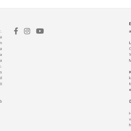
.
a
n
L
 a
G
ba
a
.
s
l
k
i
t
e
bb
O
H
v
h