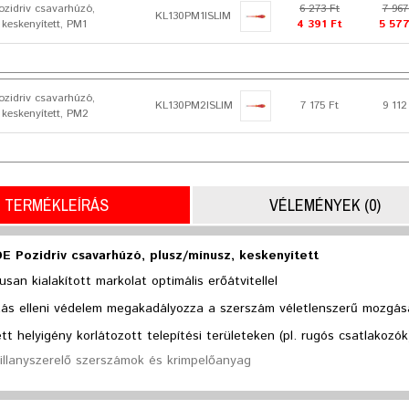
zidriv csavarhúzó,
6 273 Ft
7 967
KL130PM1ISLIM
 keskenyített, PM1
4 391 Ft
5 577
zidriv csavarhúzó,
KL130PM2ISLIM
7 175 Ft
9 112
 keskenyített, PM2
TERMÉKLEÍRÁS
VÉLEMÉNYEK (0)
E Pozidriv csavarhúzó, plusz/mínusz, keskenyített
san kialakított markolat optimális erőátvitellel
zás elleni védelem megakadályozza a szerszám véletlenszerű mozgásá
t helyigény korlátozott telepítési területeken (pl. rugós csatlakozók
Villanyszerelő szerszámok és krimpelőanyag