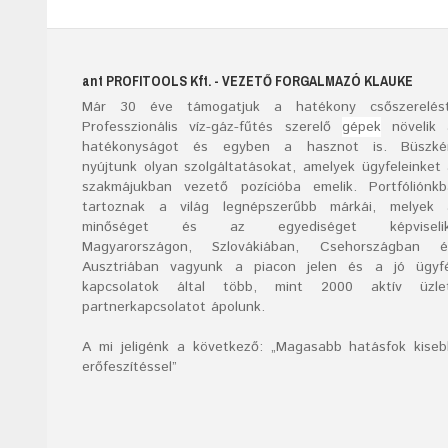
ant
PROFITOOLS
Kft.
- VEZETŐ FORGALMAZÓ KLAUKE
Már
30
éve támogatjuk a hatékony csőszerelést
Professzionális víz-gáz-fűtés szerelő
gépek
növelik 
hatékonyságot és egyben a hasznot is. Büszké
nyújtunk olyan szolgáltatásokat, amelyek ügyfeleinket
szakmájukban vezető pozícióba emelik. Portfóliónk
tartoznak a világ legnépszerűbb márkái, melyek 
minőséget és az egyediséget képviselik
Magyarországon, Szlovákiában, Csehországban é
Ausztriában vagyunk a piacon jelen és a jó ügyfé
kapcsolatok által több, mint 2000 aktív üzlet
partnerkapcsolatot ápolunk.
A mi jeligénk a következő: „Magasabb hatásfok kise
erőfeszítéssel”