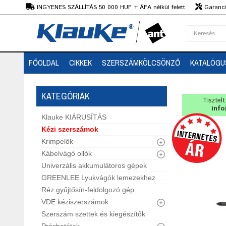
Ft
INGYENES SZÁLLÍTÁS 50 000 HUF + ÁFA nélkül felett
Garanciá
Szaktanácsadás
FŐOLDAL
CIKKEK
SZERSZÁMKÖLCSÖNZŐ
KATALÓGU
KATEGÓRIÁK
Tisztel
info
Klauke KIÁRUSÍTÁS
Kézi szerszámok
Krimpelők
Kábelvágó ollók
Univerzális akkumulátoros gépek
GREENLEE Lyukvágók lemezekhez
Réz gyűjtősín-feldolgozó gép
VDE kéziszerszámok
Szerszám szettek és kiegészítők