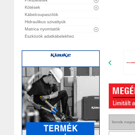
Présbetétek
Kötések
Kábelcsupaszítók
Hidraulikus szivattyúk
Matrica nyomtatók
Eszközök adatkábelekhez
Termék megne