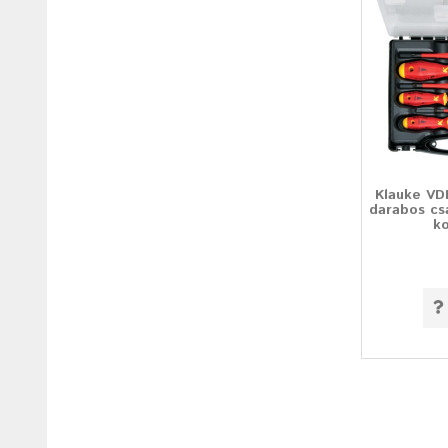
Klauke VD
darabos cs
k