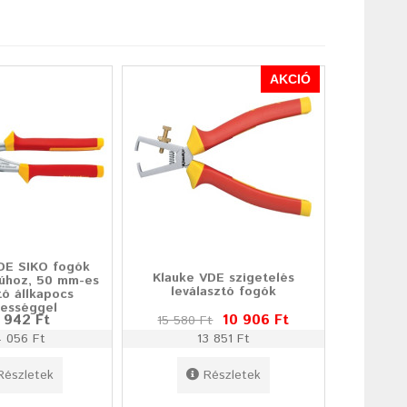
AKCIÓ
DE SIKO fogók
Klauke VDE szigetelés
yúhoz, 50 mm-es
leválasztó fogók
ató állkapocs
lességgel
 942 Ft
10 906 Ft
15 580 Ft
 056 Ft
13 851 Ft
Részletek
Részletek