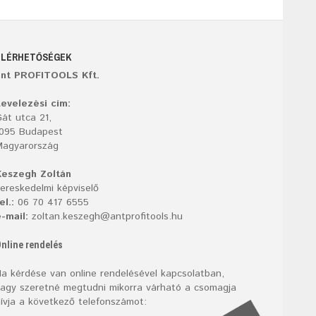
ELÉRHETŐSÉGEK
ant PROFITOOLS Kft.
evelezési cím:
át utca 21,
1095 Budapest
Magyarország
Keszegh Zoltán
ereskedelmi képviselő
el.:
06 70 417 6555
-mail:
zoltan.keszegh@antprofitools.hu
nline rendelés
a kérdése van online rendelésével kapcsolatban,
agy szeretné megtudni mikorra várható a csomagja
ívja a következő telefonszámot: