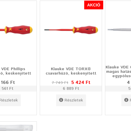
AKCIÓ
Klauke VDE 
 VDE Phillips
Klauke VDE TORX®
magas hatás
ó, keskenyített
csavarhúzó, keskenyített
egypólus
 166 Ft
5 424 Ft
4
7 749 Ft
 561 Ft
6 889 Ft
5
Részletek
Részletek