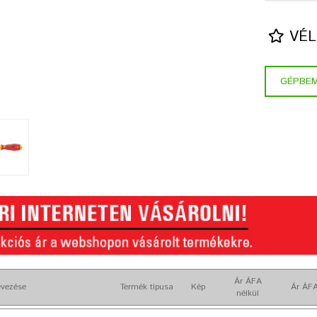
VÉL
GÉPBE
Ár ÁFA
vezése
Termék típusa
Kép
Ár ÁFA
nélkül