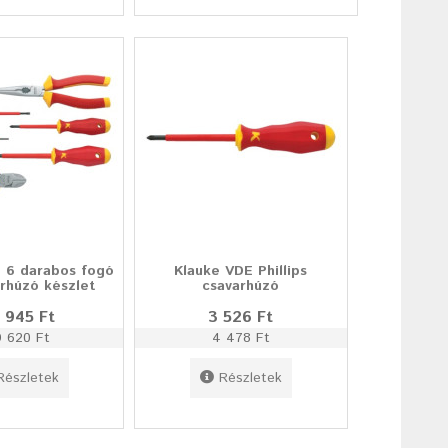
 6 darabos fogó
Klauke VDE Phillips
rhúzó készlet
csavarhúzó
 945 Ft
3 526 Ft
9 620 Ft
4 478 Ft
Részletek
Részletek