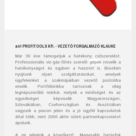
ant
PROFITOOLS
Kft.
- VEZETŐ FORGALMAZÓ KLAUKE
Már
30
éve támogatjuk a hatékony csőszerelést.
Professzionális víz-gáz-fűtés szerelő
gépek
növelik a
hatékonyságot és egyben a hasznot is. Büszkén
nyújtunk olyan szolgáltatásokat, amelyek
ügyfeleinket a szakmájukban vezető pozícióba
emelik. Portfóliónkba tartoznak a világ
legnépszerűbb márkái, melyek a minőséget és az
egyediséget képviselik. Magyarországon,
Szlovákiában, Csehországban és Ausztriában
vagyunk a piacon jelen és a jó ügyfél kapcsolatok
által több, mint 2000 aktív üzleti partnerkapcsolatot
ápolunk.
A mi jeligénk a következő: „Magasabb hatásfok