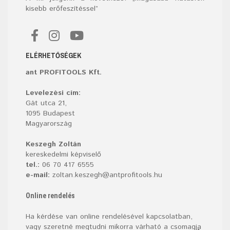
kisebb erőfeszítéssel”
ELÉRHETŐSÉGEK
ant PROFITOOLS Kft.
Levelezési cím:
Gát utca 21,
1095 Budapest
Magyarország
Keszegh Zoltán
kereskedelmi képviselő
tel.:
06 70 417 6555
e-mail:
zoltan.keszegh@antprofitools.hu
Online rendelés
Ha kérdése van online rendelésével kapcsolatban,
vagy szeretné megtudni mikorra várható a csomagja