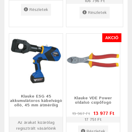
106 796 Ft
Részletek
Részletek
AKCIÓ
Klauke ESG 45
Klauke VDE Power
akkumulátoros kábelvágó
oldalsó csípőfogó
olló, 45 mm átmérőig
13 977 Ft
19 967 Ft
17 751 Ft
Az árakat kizárólag
regisztrált vásárlóink
Részletek