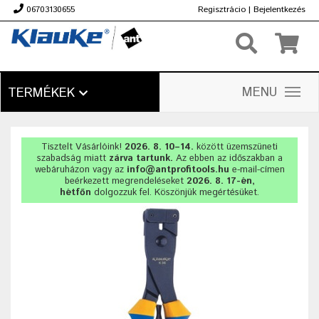
06703130655
Regisztrácio
|
Bejelentkezés
Ft
MENU
TERMÉKEK
Tisztelt Vásárlóink!
2026. 8. 10–14.
között üzemszüneti
szabadság miatt
zárva tartunk.
Az ebben az időszakban a
webáruházon vagy az
info@antprofitools.hu
e-mail-címen
beérkezett megrendeléseket
2026. 8. 17-én,
hétfőn
dolgozzuk fel. Köszönjük megértésüket.