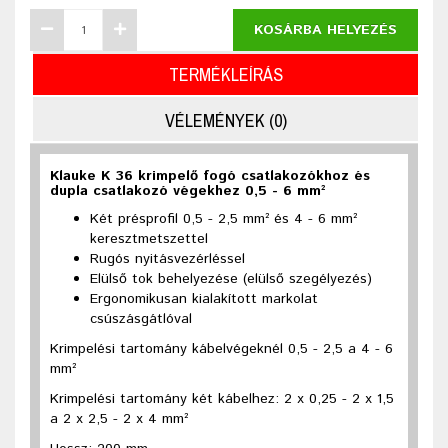
KOSÁRBA HELYEZÉS
TERMÉKLEÍRÁS
VÉLEMÉNYEK (0)
Klauke K 36 krimpelő fogó csatlakozókhoz és
dupla csatlakozó végekhez 0,5 - 6 mm²
Két présprofil 0,5 - 2,5 mm² és 4 - 6 mm²
keresztmetszettel
Rugós nyitásvezérléssel
Elülső tok behelyezése (elülső szegélyezés)
Ergonomikusan kialakított markolat
csúszásgátlóval
Krimpelési tartomány kábelvégeknél 0,5 - 2,5 a 4 - 6
mm²
Krimpelési tartomány két kábelhez: 2 x 0,25 - 2 x 1,5
a 2 x 2,5 - 2 x 4 mm²