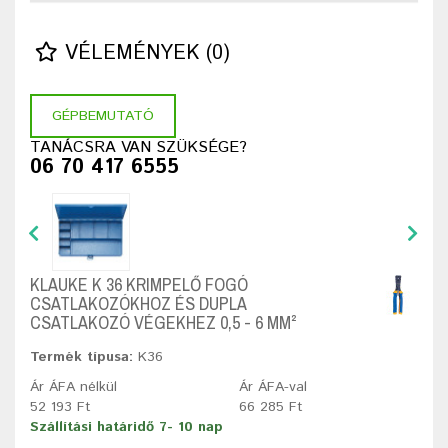
VÉLEMÉNYEK (0)
GÉPBEMUTATÓ
TANÁCSRA VAN SZÜKSÉGE?
06 70 417 6555
KLAUKE K 36 KRIMPELŐ FOGÓ
CSATLAKOZÓKHOZ ÉS DUPLA
CSATLAKOZÓ VÉGEKHEZ 0,5 - 6 MM²
Termék típusa:
K36
Ár ÁFA nélkül
Ár ÁFA-val
52 193 Ft
66 285 Ft
Szállítási határidő 7- 10 nap